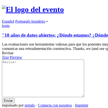
Español
Português brasileiro
•
login
"10 años de datos abiertos: ¿Dónde estamos? ¿Dónde
Las evaluaciones son herramientas valiosas para que los ponentes mejo
comunicar una retroalimentación constructiva. Thanks, we (and our s
Revisar
Text
Preview
Enviar
impulsado por
pretalx
·
Contacta con nosotros
·
Imprimir