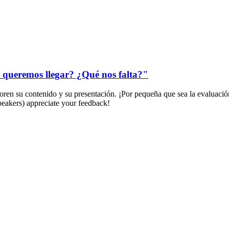
 queremos llegar? ¿Qué nos falta?"
ren su contenido y su presentación. ¡Por pequeña que sea la evaluación
peakers) appreciate your feedback!