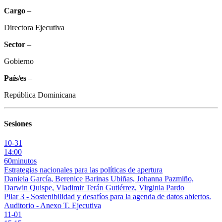
Cargo
–
Directora Ejecutiva
Sector
–
Gobierno
País/es
–
República Dominicana
Sesiones
10-31
14:00
60minutos
Estrategias nacionales para las políticas de apertura
Daniela García, Berenice Barinas Ubiñas, Johanna Pazmiño,
Darwin Quispe, Vladimir Terán Gutiérrez, Virginia Pardo
Pilar 3 - Sostenibilidad y desafíos para la agenda de datos abiertos.
Auditorio - Anexo T. Ejecutiva
11-01