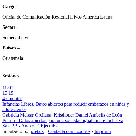
Cargo
–
Oficial de Comunicación Regional Hivos América Latina
Sector
–
Sociedad civil
País/es
–
Guatemala
Sesiones
11-01
15:15
45minutos
Infancias Libres. Datos abiertos para reducir embarazos en niñas y
adolescentes
Gabriela Melgar Orellana, Kristhoper Daniel Ambelis de León
Pilar 5 - Datos abiertos para una sociedad igualitaria e inclusiva
Sala 2B - Anexo T. Ejecutiva
impulsado por
pretalx
·
Contacta con nosotros
·
Imprimir