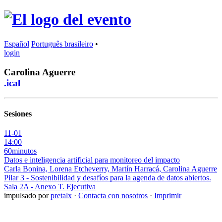
Español
Português brasileiro
•
login
Carolina Aguerre
.ical
Sesiones
11-01
14:00
60minutos
Datos e inteligencia artificial para monitoreo del impacto
Carla Bonina, Lorena Etcheverry, Martín Harracá, Carolina Aguerre
Pilar 3 - Sostenibilidad y desafíos para la agenda de datos abiertos.
Sala 2A - Anexo T. Ejecutiva
impulsado por
pretalx
·
Contacta con nosotros
·
Imprimir