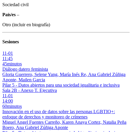
Sociedad civil
País/es
–
Otro (incluir en biografía)
Sesiones
11-01
11:45
45minutos
Diálogo datero feminista
Gloria Guerrero, Selene Yang, María Inés Re, Ana Gabriel Zúñiga
Aponte, Mailen Garcia
Pilar 5 - Datos abiertos para una sociedad igualitaria e inclusiva
Sala 2B - Anexo T. Ejecutiva
11-01
14:00
60minutos
Innovación en el uso de datos sobre las personas LGBTIQ+:
enfoque de derechos y monitoreo de crímenes
Miguel Angel Fuentes Carreño, Karen Anaya Cortez, Natalia Peña
Boero, Ana Gabriel Zúñiga Aponte